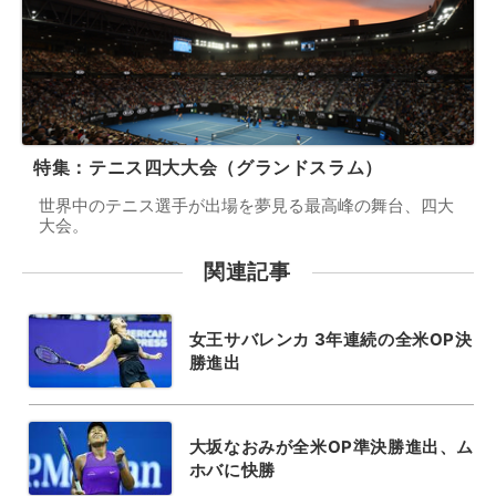
特集：テニス四大大会（グランドスラム）
世界中のテニス選手が出場を夢見る最高峰の舞台、四大
大会。
関連記事
女王サバレンカ 3年連続の全米OP決
勝進出
大坂なおみが全米OP準決勝進出、ム
ホバに快勝