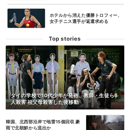
ホテルから消えた優勝トロフィー、
女子テニス選手が返還求める
Top stories
タイの学校で10代少年が発砲、教師・生徒ら6
人殺害 祖父母殺害した後移動
韓国、北西部沿岸で地雷15個回収 豪
雨で北朝鮮から流出か