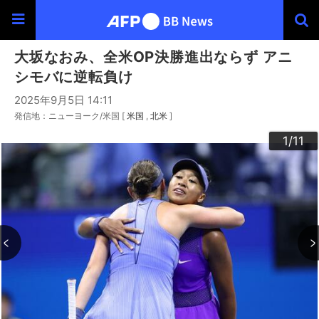
大坂なおみ、全米OP決勝進出ならず アニ
シモバに逆転負け
2025年9月5日 14:11
発信地：ニューヨーク/米国 [
米国
北米
]
10
11
3
4
6
9
2
5
7
8
1
/11
/11
/11
/11
/11
/11
/11
/11
/11
/11
/11