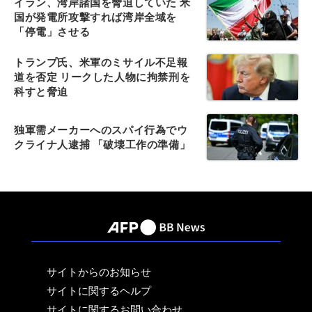
イラン、湾岸諸国を脅迫していた 米
国が発電所攻撃すれば湾岸全域を
「停電」させる
トランプ氏、米軍のミサイル不足報
道を否定 リークした人物に拘禁刑を
科すと脅迫
独軍需メーカーへのスパイ行為でウ
クライナ人逮捕 「破壊工作の準備」
サイトからのお知らせ
サイトに関するヘルプ
サイトに関するお問い合わせ