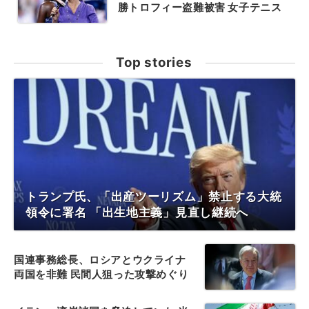
勝トロフィー盗難被害 女子テニス
Top stories
トランプ氏、「出産ツーリズム」禁止する大統
領令に署名 「出生地主義」見直し継続へ
国連事務総長、ロシアとウクライナ
両国を非難 民間人狙った攻撃めぐり