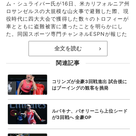
ム・シュライバー氏が16日、米カリフォルニア州
ロサンゼルスの大規模な山火事で避難した際、現
役時代に四大大会で獲得した数々のトロフィーが
車とともに盗難被害に遭ったことを明らかにし
た。同国スポーツ専門チャンネルESPNが報じた
全文を読む
>
関連記事
コリンズが全豪3回戦進出 試合後に
はブーイングの観客を挑発
ルバキナ、パオリーニら上位シード
が3回戦へ 全豪OP