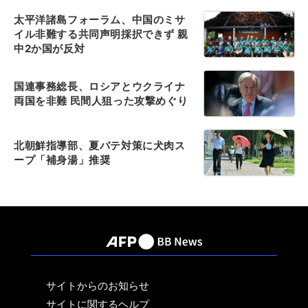
太平洋諸島フォーラム、中国のミサ
イル非難する共同声明採択できず 親
中2か国が反対
国連事務総長、ロシアとウクライナ
両国を非難 民間人狙った攻撃めぐり
北朝鮮指導部、夏バテ対策に犬肉ス
ープ「補身湯」推奨
サイトからのお知らせ
サイトに関するヘルプ