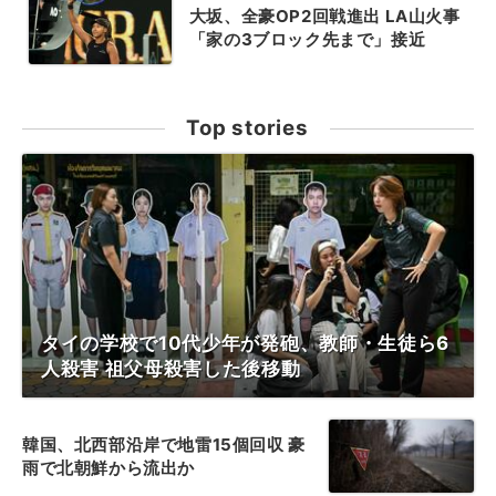
大坂、全豪OP2回戦進出 LA山火事
「家の3ブロック先まで」接近
Top stories
タイの学校で10代少年が発砲、教師・生徒ら6
人殺害 祖父母殺害した後移動
韓国、北西部沿岸で地雷15個回収 豪
雨で北朝鮮から流出か