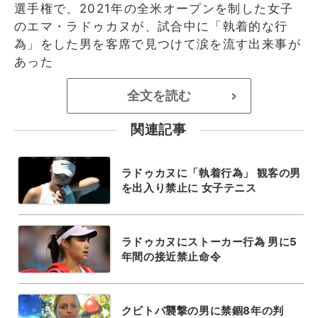
選手権で、2021年の全米オープンを制した女子
のエマ・ラドゥカヌが、試合中に「執着的な行
為」をした男を客席で見つけて涙を流す出来事が
あった
全文を読む
>
関連記事
ラドゥカヌに「執着行為」 観客の男
を出入り禁止に 女子テニス
ラドゥカヌにストーカー行為 男に5
年間の接近禁止命令
クビトバ襲撃の男に禁錮8年の判