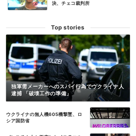
決、チェコ裁判所
Top stories
独軍需メーカーへのスパイ行為でウクライナ人
逮捕 「破壊工作の準備」
ウクライナの無人機605機撃墜、ロ
シア国防省