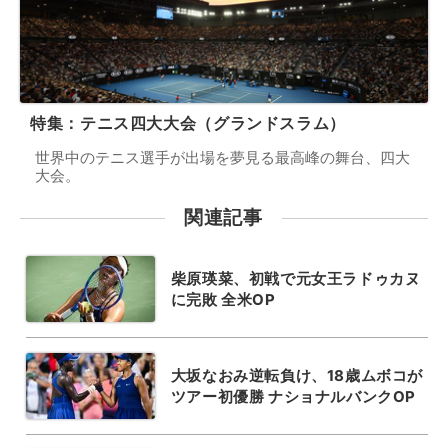
特集：テニス四大大会（グランドスラム）
世界中のテニス選手が出場を夢見る最高峰の舞台、四大
大会。
関連記事
柴原瑛菜、初戦で元女王ラドゥカヌ
に完敗 全米OP
大坂なおみ逆転負け、18歳ムボコが
ツアー初優勝 ナショナルバンクOP