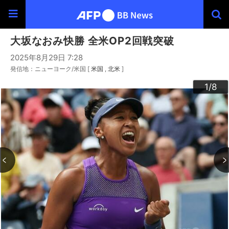
大坂なおみ快勝 全米OP2回戦突破
2025年8月29日 7:28
発信地：ニューヨーク/米国 [
米国
北米
]
3
4
6
2
5
7
8
1
/8
/8
/8
/8
/8
/8
/8
/8