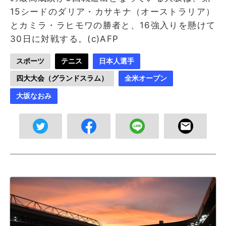
15シードのダリア・カサキナ（オーストラリア）
とカミラ・ラヒモワの勝者と、16強入りを懸けて
30日に対戦する。(c)AFP
スポーツ
テニス
日本人選手
四大大会（グランドスラム）
全米オープン
大坂なおみ