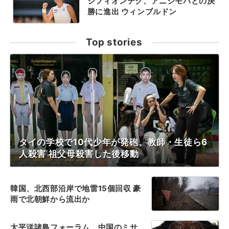
シフィオンテク、アニシモバとの決
勝に進出 ウィンブルドン
Top stories
タイの学校で10代少年が発砲、教師・生徒ら6
人殺害 祖父母殺害した後移動
韓国、北西部沿岸で地雷15個回収 豪
雨で北朝鮮から流出か
太平洋諸島フォーラム、中国のミサ