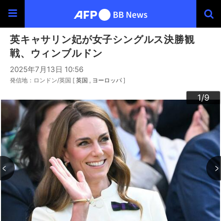
英キャサリン妃が女子シングルス決勝観
戦、ウィンブルドン
2025年7月13日 10:56
発信地：ロンドン/英国 [
英国
ヨーロッパ
]
3
4
6
9
2
5
7
8
1
/9
/9
/9
/9
/9
/9
/9
/9
/9