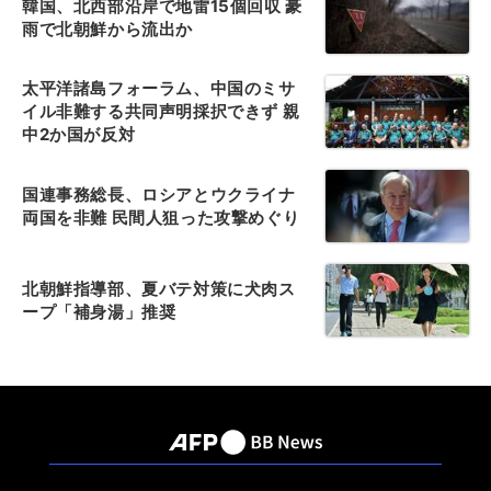
韓国、北西部沿岸で地雷15個回収 豪
雨で北朝鮮から流出か
太平洋諸島フォーラム、中国のミサ
イル非難する共同声明採択できず 親
中2か国が反対
国連事務総長、ロシアとウクライナ
両国を非難 民間人狙った攻撃めぐり
北朝鮮指導部、夏バテ対策に犬肉ス
ープ「補身湯」推奨