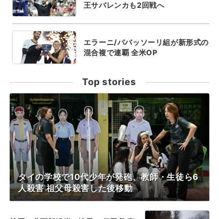
王サバレンカも2回戦へ
エラーニ/ババッソーリ組が新形式の
混合複で連覇 全米OP
Top stories
タイの学校で10代少年が発砲、教師・生徒ら6
人殺害 祖父母殺害した後移動