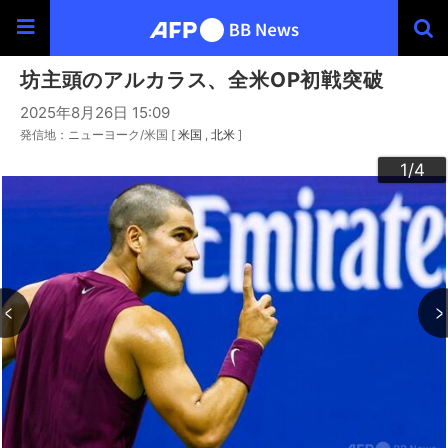
坊主頭のアルカラス、全米OP初戦突破
2025年8月26日 15:09
発信地：ニューヨーク/米国 [
米国
北米
]
3
4
2
1
/4
/4
/4
/4