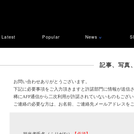
Latest
Popular
News
S
∨
記事、写真
お問い合わせありがとうございます。
下記に必要事項をご入力頂きますと許諾部門に情報が送信
稀にAFP通信から二次利用が許諾されていないものもござ
ご連絡の必要な方は、お名前、ご連絡先メールアドレスを