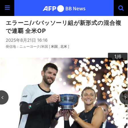
エラーニ/ババッソーリ組が新形式の混合複
で連覇 全米OP
2025年8月21日 16:16
発信地：ニューヨーク/米国 [
米国
北米
]
3
4
6
2
5
1
/6
/6
/6
/6
/6
/6