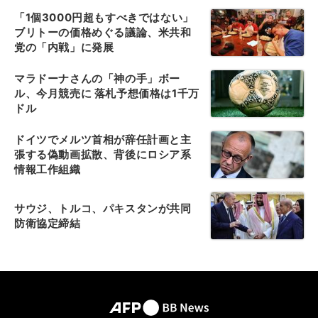
「1個3000円超もすべきではない」
ブリトーの価格めぐる議論、米共和
党の「内戦」に発展
マラドーナさんの「神の手」ボー
ル、今月競売に 落札予想価格は1千万
ドル
ドイツでメルツ首相が辞任計画と主
張する偽動画拡散、背後にロシア系
情報工作組織
サウジ、トルコ、パキスタンが共同
防衛協定締結