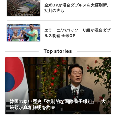
全米OPが混合ダブルスを大幅刷新、
批判の声も
エラーニ/ババッソーリ組が混合ダブ
ルス制覇 全米OP
Top stories
韓国の暗い歴史「強制的な国際養子縁組」、大
統領が真相解明を約束