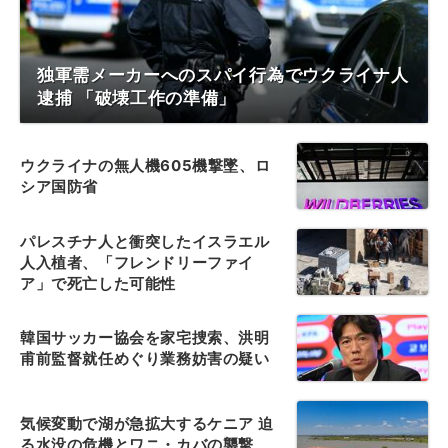
独軍需メーカーへのスパイ行為でウクライナ人
逮捕 「破壊工作の準備」
ウクライナの無人機605機撃墜、ロ
シア国防省
パレスチナ人と衝突したイスラエル
人入植者、「フレンドリーファイ
ア」で死亡した可能性
韓国サッカー協会を家宅捜索、洪明
甫前監督就任めぐり業務妨害の疑い
気候変動で湖が急拡大するケニア 迫
る水没の危機とワニ・カバの襲撃