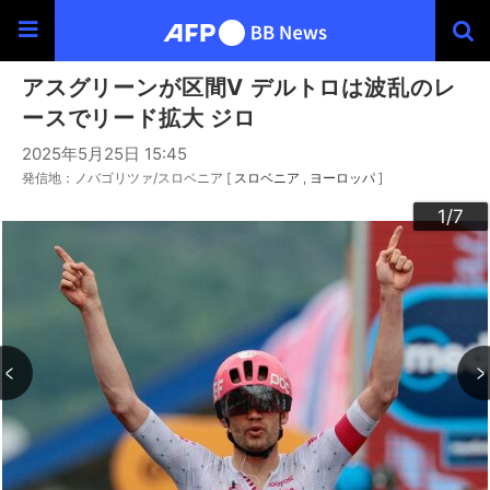
アスグリーンが区間V デルトロは波乱のレ
ースでリード拡大 ジロ
2025年5月25日 15:45
発信地：ノバゴリツァ/スロベニア [
スロベニア
ヨーロッパ
]
3
4
6
2
5
7
1
/7
/7
/7
/7
/7
/7
/7