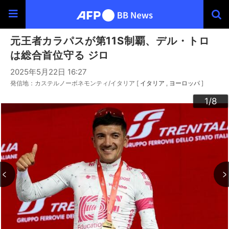
元王者カラパスが第11S制覇、デル・トロ
は総合首位守る ジロ
2025年5月22日 16:27
発信地：カステルノーボネモンティ/イタリア [
イタリア
ヨーロッパ
]
3
4
6
2
5
7
8
1
/8
/8
/8
/8
/8
/8
/8
/8