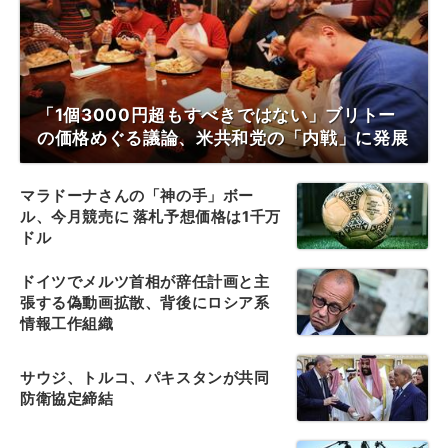
「1個3000円超もすべきではない」ブリトー
の価格めぐる議論、米共和党の「内戦」に発展
マラドーナさんの「神の手」ボー
ル、今月競売に 落札予想価格は1千万
ドル
ドイツでメルツ首相が辞任計画と主
張する偽動画拡散、背後にロシア系
情報工作組織
サウジ、トルコ、パキスタンが共同
防衛協定締結