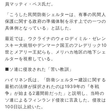
員マッティ・ペス氏だ。
「こうした民間防衛シェルターは、有事の民間人
保護に関する政府の準備体制を示す上での一つの
具体例となっている」と話した。
最近では、ウクライナのウォロディミル・ゼレン
スキー大統領やデンマーク国王のフレデリック10
世とメアリー王妃らも、メリハカ地区の地下シェ
ルターを視察している。
■ソ連に侵攻された「苦い教訓」
ハイリネン氏は、「防衛シェルター建設に関する
最初の法律が採択されたのは1939年の『冬戦
争』が始まる2週間前だった」と説明し、当時の
ソ連によるフィンランド侵攻に言及した。侵攻は
100日以上続いた。