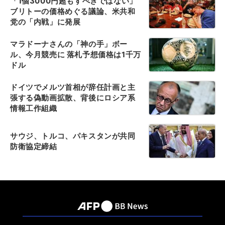
「1個3000円超もすべきではない」
ブリトーの価格めぐる議論、米共和
党の「内戦」に発展
マラドーナさんの「神の手」ボー
ル、今月競売に 落札予想価格は1千万
ドル
ドイツでメルツ首相が辞任計画と主
張する偽動画拡散、背後にロシア系
情報工作組織
サウジ、トルコ、パキスタンが共同
防衛協定締結