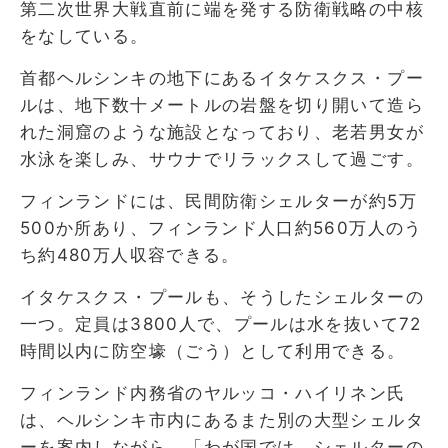
第二次世界大戦直前に端を発する防衛戦略の中核
をなしている。
首都ヘルシンキの地下にあるイタケスクス・プー
ルは、地下数十メートルの岩盤を切り開いて造ら
れた洞窟のような施設となっており、老若男女が
水泳を楽しみ、サウナでリラックスして過ごす。
フィンランドには、民間防衛シェルターが約5万
500か所あり、フィンランド人口約560万人のう
ち約480万人収容できる。
イタケスクス・プールも、そうしたシェルターの
一つ。定員は3800人で、プールは水を抜いて72
時間以内に防空壕（ごう）として利用できる。
フィンランド内務省のヤルッコ・ハイリネン氏
は、ヘルシンキ市内にあるまた別の大型シェルタ
ーを案内しながら、「わが国では、シェルターの