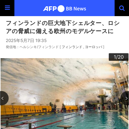
フィンランドの巨大地下シェルター、ロシ
アの脅威に備える欧州のモデルケースに
2025年5月7日 19:35
発信地：ヘルシンキ/フィンランド [
フィンランド
ヨーロッパ
]
20
10
13
14
16
19
12
15
17
18
11
3
4
6
9
2
5
7
8
1
/20
/20
/20
/20
/20
/20
/20
/20
/20
/20
/20
/20
/20
/20
/20
/20
/20
/20
/20
/20