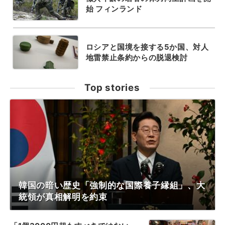
始 フィンランド
ロシアと国境を接する5か国、対人
地雷禁止条約からの脱退検討
Top stories
韓国の暗い歴史「強制的な国際養子縁組」、大
統領が真相解明を約束