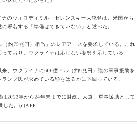
どい状況だったからだ」
イナのウォロディミル・ゼレンスキー大統領は、米国から
意に署名する「準備はできていない」と述べた。
ドル（約75兆円）相当」のレアアースを要求している。これ
回っており、ウクライナは応じない姿勢を示している。
来、ウクライナに600億ドル（約9兆円）強の軍事援助を
トランプ氏が求めている額をはるかに下回っている。
は2022年から24年末までに財政、人道、軍事援助として
した。(c)AFP