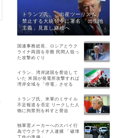
トランプ氏、「出産ツーリズム」
禁止する大統領令に署名 「出生地
主義」見直し継続へ
国連事務総長、ロシアとウク
ライナ両国を非難 民間人狙っ
た攻撃めぐり
イラン、湾岸諸国を脅迫して
いた 米国が発電所攻撃すれば
湾岸全域を「停電」させる
トランプ氏、米軍のミサイル
す
不足報道を否定 リークした人
物に拘禁刑を科すと脅迫
独軍需メーカーへのスパイ行
為でウクライナ人逮捕 「破壊
工作の準備」