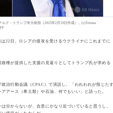
トランプ米大統領（2025年2月19日作成）。(c)Tetiana
AFP
統領は22日、ロシアの侵攻を受けるウクライナにこれまでに
前政権が提供した支援の見返りとしてトランプ氏が求める
政治行動会議（CPAC）で演説し、「われわれが投じた
レアアース（希土類）や石油、何でもいい」と語った。
かは分からないが、合意にかなり近づいていると思うし、