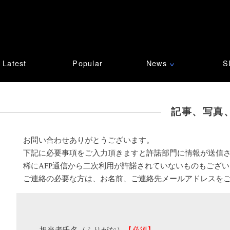
Latest
Popular
News
S
∨
記事、写真
お問い合わせありがとうございます。
下記に必要事項をご入力頂きますと許諾部門に情報が送信
稀にAFP通信から二次利用が許諾されていないものもござ
ご連絡の必要な方は、お名前、ご連絡先メールアドレスを