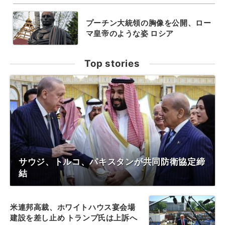
プーチン大統領の胸像を公開、ロー
マ皇帝のような姿 ロシア
Top stories
サウジ、トルコ、パキスタンが共同防衛協定締
結
米連邦高裁、ホワイトハウス宴会場
建設を差し止め トランプ氏は上訴へ