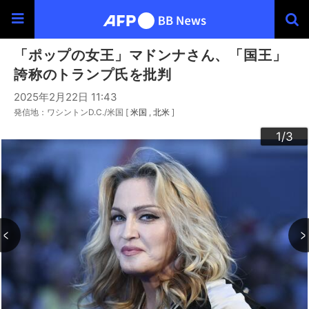
「ポップの女王」マドンナさん、「国王」
誇称のトランプ氏を批判
2025年2月22日 11:43
発信地：ワシントンD.C./米国 [
米国
北米
]
3
2
1
/3
/3
/3