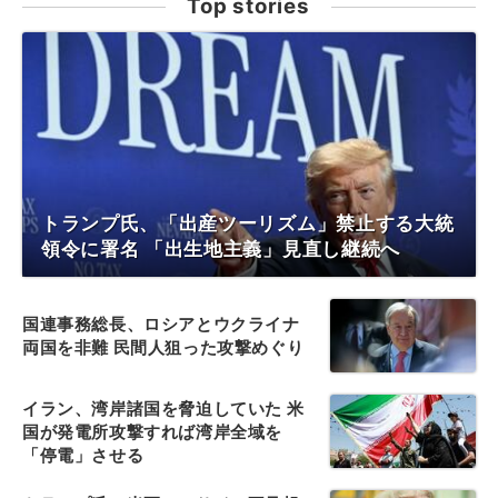
Top stories
トランプ氏、「出産ツーリズム」禁止する大統
領令に署名 「出生地主義」見直し継続へ
国連事務総長、ロシアとウクライナ
両国を非難 民間人狙った攻撃めぐり
イラン、湾岸諸国を脅迫していた 米
国が発電所攻撃すれば湾岸全域を
「停電」させる