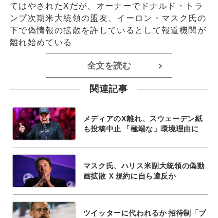
てはやされたXだが、オーナーでドナルド・トラ
ンプ次期米大統領の盟友、イーロン・マスク氏の
下で偽情報の拡散を許しているとして報道機関が
離れ始めている
全文を読む
>
関連記事
メディアのX離れ、スウェーデン紙
も投稿中止 「極端な」環境理由に
マスク氏、ハリス米副大統領の偽動
画拡散 Ｘ規約に自ら違反か
ツイッターに代われるか 招待制「ブ