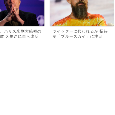
、ハリス米副大統領の
ツイッターに代われるか 招待
散 Ｘ規約に自ら違反
制「ブルースカイ」に注目