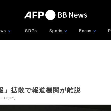
ews
SDGs
Sports
Focus
P
∨
∨
∨
報」拡散で報道機関が離脱
ヨーロッパ
]