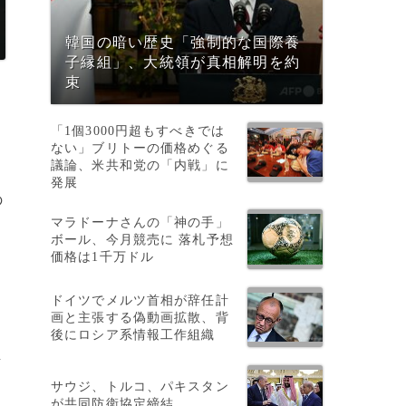
韓国の暗い歴史「強制的な国際養
子縁組」、大統領が真相解明を約
束
「1個3000円超もすべきでは
ない」ブリトーの価格めぐる
議論、米共和党の「内戦」に
発展
の
マラドーナさんの「神の手」
ボール、今月競売に 落札予想
価格は1千万ドル
申
ドイツでメルツ首相が辞任計
画と主張する偽動画拡散、背
後にロシア系情報工作組織
し
サウジ、トルコ、パキスタン
が共同防衛協定締結