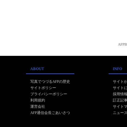
AFP
ABOUT
INFO
写真でつづるAFPの歴史
サイト
サイトポリシー
サイト
プライバシーポリシー
採用情
利用規約
訂正記
運営会社
サイト
AFP通信会長ごあいさつ
ニュー