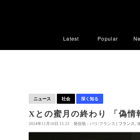
Latest
Popular
N
ニュース
社会
深く知る
Xとの蜜月の終わり 「偽情
2024年11月16日 15:23
発信地：パリ/フランス [
フランス