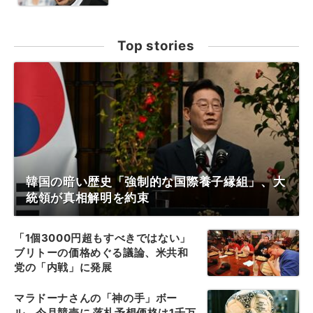
Top stories
韓国の暗い歴史「強制的な国際養子縁組」、大
統領が真相解明を約束
「1個3000円超もすべきではない」
ブリトーの価格めぐる議論、米共和
党の「内戦」に発展
マラドーナさんの「神の手」ボー
ル、今月競売に 落札予想価格は1千万