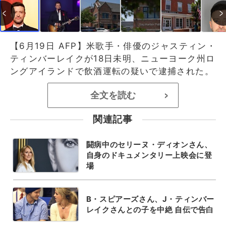
【6月19日 AFP】米歌手・俳優のジャスティン・
ティンバーレイクが18日未明、ニューヨーク州ロ
ングアイランドで飲酒運転の疑いで逮捕された。
全文を読む
>
関連記事
闘病中のセリーヌ・ディオンさん、
自身のドキュメンタリー上映会に登
場
B・スピアーズさん、J・ティンバー
レイクさんとの子を中絶 自伝で告白