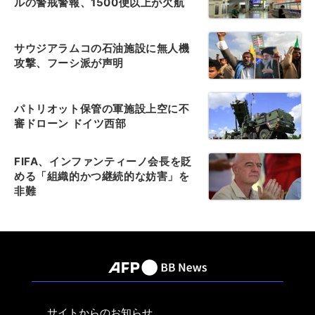
ルの警戒警報、1500便以上が欠航
サウジアラムコの石油施設に無人機
攻撃、フーシ派が声明
パトリオット保管の軍施設上空に不
審ドローン ドイツ西部
FIFA、インファンティーノ会長を貶
める「組織的かつ継続的な妨害」を
非難
サイトからのお知らせ