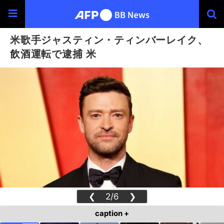
米歌手ジャスティン・ティンバーレイク、
飲酒運転で逮捕 米
❮
2/6
❯
caption +