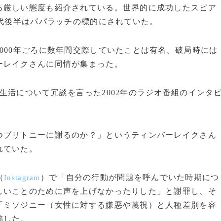
る厳しい態度も紹介されている。世界的に成功したスピア
年代後半はパパラッチの標的にされていた。
000年ごろに数年間交際していたことは有名。破局時には
ーレイクさんに同情が集まった。
活について冗談を言った2002年のラジオ番組のインタ
ブリトニーに謝るのか？」というティンバーレイクさん
れていた。
（
）で「自分の行動が問題を呼んでいた時期につ
Instagram
しいことのために声を上げなかったりした」と謝罪し、そ
「ミソジニー（女性に対する嫌悪や蔑視）と人種差別を容
稿した。