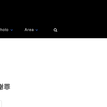
hoto
Area
∨
∨
謝罪