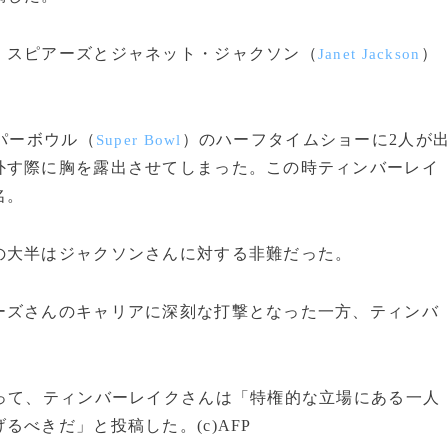
スピアーズとジャネット・ジャクソン（
）
Janet Jackson
パーボウル（
）のハーフタイムショーに2人が
Super Bowl
外す際に胸を露出させてしまった。この時ティンバーレイ
名。
大半はジャクソンさんに対する非難だった。
ズさんのキャリアに深刻な打撃となった一方、ティンバ
って、ティンバーレイクさんは「特権的な立場にある一人
べきだ」と投稿した。(c)AFP