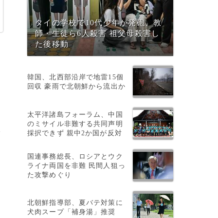
タイの学校で10代少年が発砲、教
師・生徒ら6人殺害 祖父母殺害し
た後移動
韓国、北西部沿岸で地雷15個
回収 豪雨で北朝鮮から流出か
太平洋諸島フォーラム、中国
のミサイル非難する共同声明
2
採択できず 親中2か国が反対
に
国連事務総長、ロシアとウク
ライナ両国を非難 民間人狙っ
た攻撃めぐり
北朝鮮指導部、夏バテ対策に
犬肉スープ「補身湯」推奨