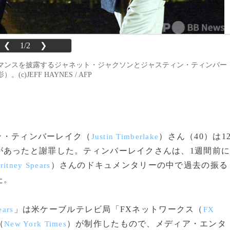
❮
1/2
❯
ーマンスを披露するジャネット・ジャクソンとジャスティン・ティンバー
)JEFF HAYNES / AFP
ィン・ティンバーレイク（
）さん（40）は1
Justin Timberlake
があったと謝罪した。ティンバーレイクさんは、1週間前
）さんのドキュメンタリーの中で過去の振る
ritney Spears
た。
」は米ケーブルテレビ局「FXネットワークス（
ears
FX
（
）が制作したもので、メディア・エンタ
New York Times