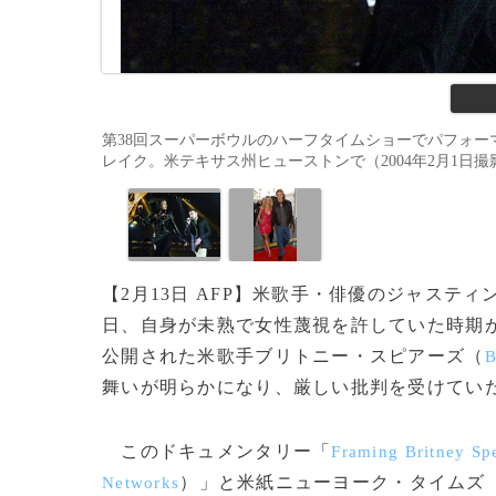
第38回スーパーボウルのハーフタイムショーでパフォ
レイク。米テキサス州ヒューストンで（2004年2月1日撮影）。(c
【2月13日 AFP】米歌手・俳優のジャステ
日、自身が未熟で女性蔑視を許していた時期
公開された米歌手ブリトニー・スピアーズ（
B
舞いが明らかになり、厳しい批判を受けてい
このドキュメンタリー「
Framing Britney Sp
）」と米紙ニューヨーク・タイムズ
Networks