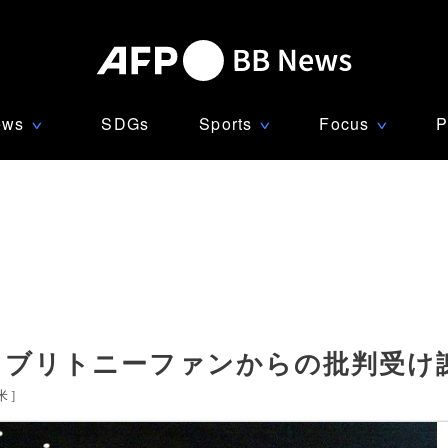
ews
SDGs
Sports
Focus
P
∨
∨
∨
、ブリトニーファンからの批判受け
米
]