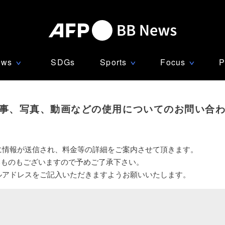
ews
SDGs
Sports
Focus
P
∨
∨
∨
事、写真、動画などの使用についてのお問い合
に情報が送信され、料金等の詳細をご案内させて頂きます。
いものもございますので予めご了承下さい。
ルアドレスをご記入いただきますようお願いいたします。