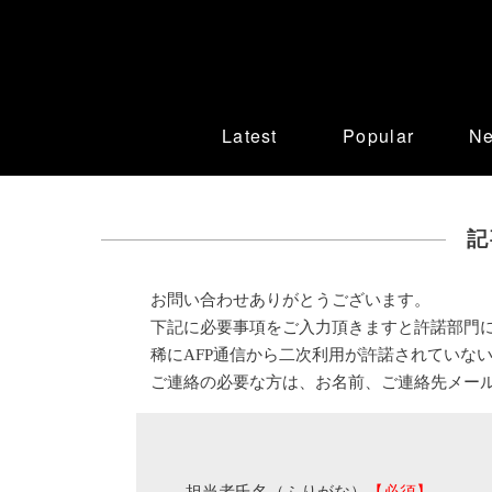
Latest
Popular
N
記
お問い合わせありがとうございます。
下記に必要事項をご入力頂きますと許諾部門
稀にAFP通信から二次利用が許諾されていな
ご連絡の必要な方は、お名前、ご連絡先メー