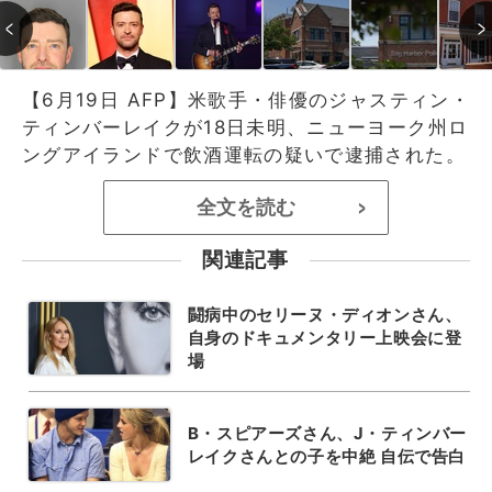
【6月19日 AFP】米歌手・俳優のジャスティン・
ティンバーレイクが18日未明、ニューヨーク州ロ
ングアイランドで飲酒運転の疑いで逮捕された。
全文を読む
>
関連記事
闘病中のセリーヌ・ディオンさん、
自身のドキュメンタリー上映会に登
場
B・スピアーズさん、J・ティンバー
レイクさんとの子を中絶 自伝で告白