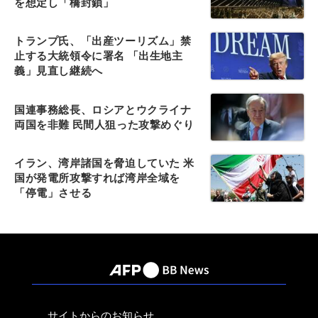
を想定し「橋封鎖」
トランプ氏、「出産ツーリズム」禁
止する大統領令に署名 「出生地主
義」見直し継続へ
国連事務総長、ロシアとウクライナ
両国を非難 民間人狙った攻撃めぐり
イラン、湾岸諸国を脅迫していた 米
国が発電所攻撃すれば湾岸全域を
「停電」させる
サイトからのお知らせ