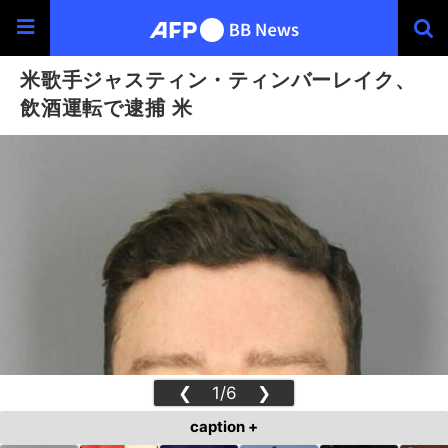
米歌手ジャスティン・ティンバーレイク、
飲酒運転で逮捕 米
❮
1/6
❯
caption +