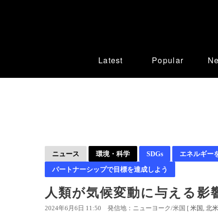
Latest
Popular
N
ニュース
環境・科学
SDGs
エネルギー
パートナーシップで目標を達成しよう
人類が気候変動に与える影
2024年6月6日 11:50
発信地：ニューヨーク/米国 [
米国
北