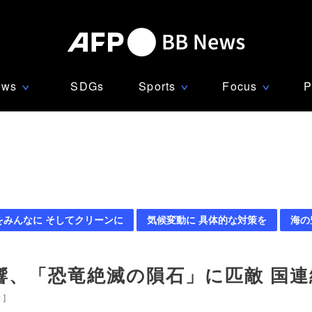
ews
SDGs
Sports
Focus
P
∨
∨
∨
をみんなに そしてクリーンに
気候変動に 具体的な対策を
海の
響、「恐竜絶滅の隕石」に匹敵 国連
米
]