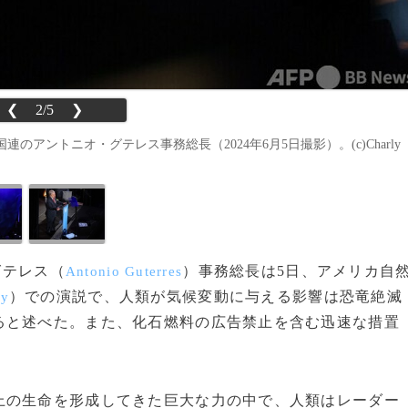
❮
2/5
❯
ントニオ・グテレス事務総長（2024年6月5日撮影）。(c)Charly
グテレス（
）事務総長は5日、アメリカ自
Antonio Guterres
）での演説で、人類が気候変動に与える影響は恐竜絶滅
ry
ると述べた。また、化石燃料の広告禁止を含む迅速な措置
の生命を形成してきた巨大な力の中で、人類はレーダー