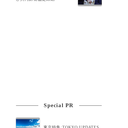
Special PR
東京特集:TOKYO UPDATES