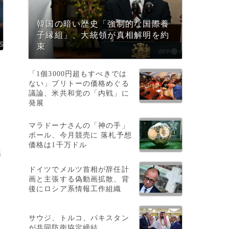
韓国の暗い歴史「強制的な国際養
子縁組」、大統領が真相解明を約
束
「1個3000円超もすべきでは
ない」ブリトーの価格めぐる
議論、米共和党の「内戦」に
発展
マラドーナさんの「神の手」
ボール、今月競売に 落札予想
価格は1千万ドル
然
ドイツでメルツ首相が辞任計
画と主張する偽動画拡散、背
後にロシア系情報工作組織
サウジ、トルコ、パキスタン
が共同防衛協定締結