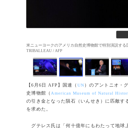
米ニューヨークのアメリカ自然史博物館で特別演説する国連のア
TRIBALLEAU / AFP
【6月6日 AFP】国連（
）のアントニオ・
UN
史博物館（
American Museum of Natural Histo
の引き金となった隕石（いんせき）に匹敵す
を求めた。
グテレス氏は「何十億年にもわたって地球上