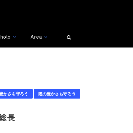
hoto
Area
∨
∨
豊かさを守ろう
陸の豊かさも守ろう
総長