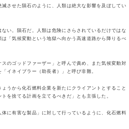
絶滅させた隕石のように、人類は絶大な影響を及ぼしてい
はない。隕石だ。人類は危険にさらされているだけではな
類は「気候変動という地獄へ向かう高速道路から降りるべ
スのゴッドファーザー」と呼んで責め、また気候変動対
を「イネイブラー（助長者）」と呼び非難。
きょうから化石燃料企業を新たにクライアントとすること
ントを捨てる計画を立てるべきだ」とも主張した。
体に有害な製品」に対して行っているように、化石燃料