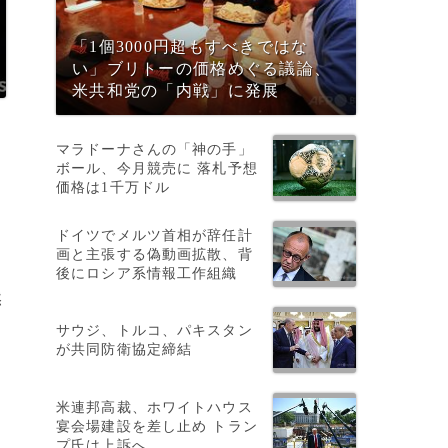
「1個3000円超もすべきではな
い」ブリトーの価格めぐる議論、
米共和党の「内戦」に発展
マラドーナさんの「神の手」
ボール、今月競売に 落札予想
価格は1千万ドル
ドイツでメルツ首相が辞任計
画と主張する偽動画拡散、背
後にロシア系情報工作組織
然
サウジ、トルコ、パキスタン
が共同防衛協定締結
米連邦高裁、ホワイトハウス
宴会場建設を差し止め トラン
プ氏は上訴へ