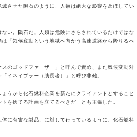
絶滅させた隕石のように、人類は絶大な影響を及ぼしてい
はない。隕石だ。人類は危険にさらされているだけではな
類は「気候変動という地獄へ向かう高速道路から降りるべ
スのゴッドファーザー」と呼んで責め、また気候変動対
を「イネイブラー（助長者）」と呼び非難。
きょうから化石燃料企業を新たにクライアントとすること
ントを捨てる計画を立てるべきだ」とも主張した。
体に有害な製品」に対して行っているように、化石燃料