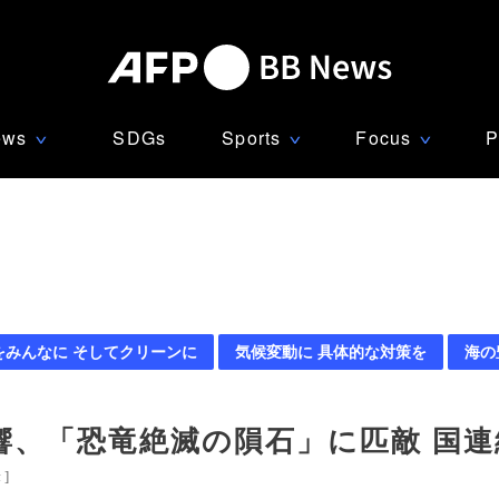
ews
SDGs
Sports
Focus
P
∨
∨
∨
をみんなに そしてクリーンに
気候変動に 具体的な対策を
海の
響、「恐竜絶滅の隕石」に匹敵 国連
米
]