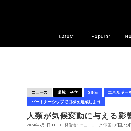
Latest
Popular
N
ニュース
環境・科学
SDGs
エネルギー
パートナーシップで目標を達成しよう
人類が気候変動に与える影
2024年6月6日 11:50
発信地：ニューヨーク/米国 [
米国
北