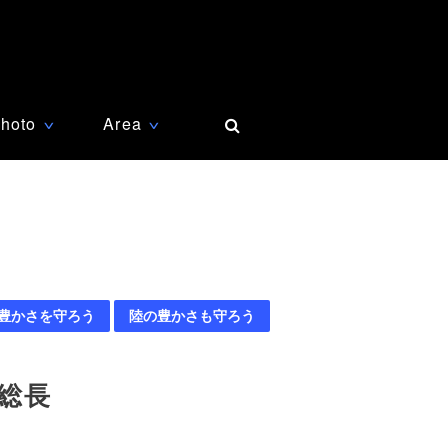
hoto
Area
∨
∨
豊かさを守ろう
陸の豊かさも守ろう
総長