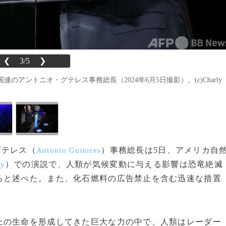
❮
3/5
❯
ントニオ・グテレス事務総長（2024年6月5日撮影）。(c)Charly
グテレス（
）事務総長は5日、アメリカ自
Antonio Guterres
）での演説で、人類が気候変動に与える影響は恐竜絶滅
ry
ると述べた。また、化石燃料の広告禁止を含む迅速な措置
の生命を形成してきた巨大な力の中で、人類はレーダー