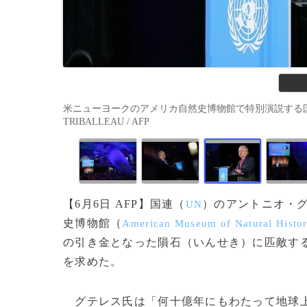
米ニューヨークのアメリカ自然史博物館で特別演説する国連のア
TRIBALLEAU / AFP
【6月6日 AFP】国連（
）のアントニオ・
UN
史博物館（
American Museum of Natural Histo
の引き金となった隕石（いんせき）に匹敵す
を求めた。
グテレス氏は「何十億年にもわたって地球上