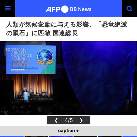
人類が気候変動に与える影響、「恐竜絶滅
の隕石」に匹敵 国連総長
❮
4/5
❯
caption +