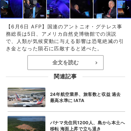
【6月6日 AFP】国連のアントニオ・グテレス事
務総長は5日、アメリカ自然史博物館での演説
で、人類が気候変動に与える影響は恐竜絶滅の引
き金となった隕石に匹敵すると述べた。
全文を読む
>
関連記事
24年航空業界、旅客数と収益 過去
最高水準に IATA
パナマ先住民1200人、島から本土へ
移転 海面上昇で立ち退き