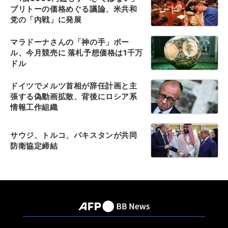
ブリトーの価格めぐる議論、米共和
党の「内戦」に発展
マラドーナさんの「神の手」ボー
ル、今月競売に 落札予想価格は1千万
ドル
ドイツでメルツ首相が辞任計画と主
張する偽動画拡散、背後にロシア系
情報工作組織
サウジ、トルコ、パキスタンが共同
防衛協定締結