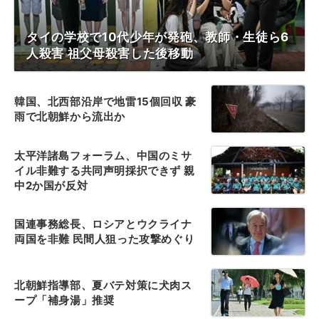
タイの学校で10代少年が発砲、教師・生徒ら6
人殺害 祖父母殺害した後移動
韓国、北西部沿岸で地雷15個回収 豪
雨で北朝鮮から流出か
太平洋諸島フォーラム、中国のミサ
イル非難する共同声明採択できず 親
中2か国が反対
国連事務総長、ロシアとウクライナ
両国を非難 民間人狙った攻撃めぐり
北朝鮮指導部、夏バテ対策に犬肉ス
ープ「補身湯」推奨