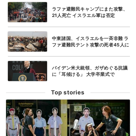
ラファ避難民キャンプにまた攻撃、
21人死亡 イスラエル軍は否定
中東諸国、イスラエルを一斉非難 ラ
ファ避難民テント攻撃の死者45人に
バイデン米大統領、ガザめぐる抗議
に「耳傾ける」 大学卒業式で
Top stories