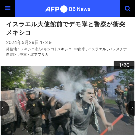
イスラエル大使館前でデモ隊と警察が衝突
メキシコ
2024年5月29日 17:49
発信地：メキシコ市/メキシコ [
メキシコ
中南米
イスラエル
パレスチナ
自治区
中東・北アフリカ
]
20
10
13
14
16
19
12
15
17
18
11
3
4
6
9
2
5
7
8
1
/20
/20
/20
/20
/20
/20
/20
/20
/20
/20
/20
/20
/20
/20
/20
/20
/20
/20
/20
/20