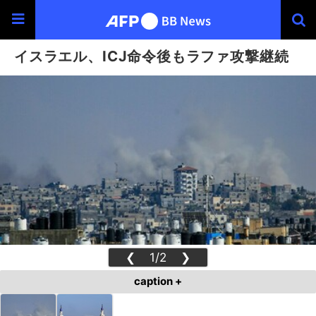
イスラエル、ICJ命令後もラファ攻撃継続
❮
1/2
❯
caption +