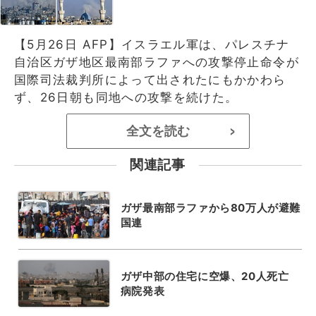
【5月26日 AFP】イスラエル軍は、パレスチナ
自治区ガザ地区最南部ラファへの攻撃停止命令が
国際司法裁判所によって出されたにもかかわら
ず、26日朝も同地への攻撃を続けた。
全文を読む
>
関連記事
ガザ最南部ラファから80万人が避難
国連
ガザ中部の住宅に空爆、20人死亡
病院発表