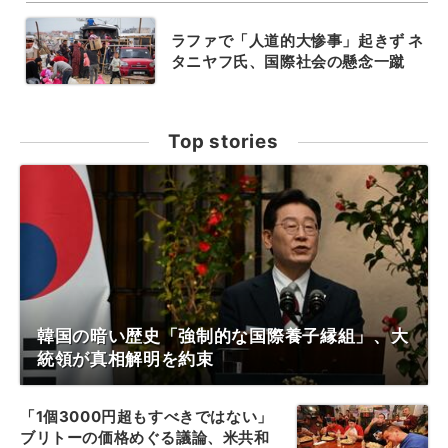
ラファで「人道的大惨事」起きず ネ
タニヤフ氏、国際社会の懸念一蹴
Top stories
韓国の暗い歴史「強制的な国際養子縁組」、大
統領が真相解明を約束
「1個3000円超もすべきではない」
ブリトーの価格めぐる議論、米共和