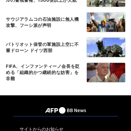
ルの警戒警報、1500便以上が欠航
サウジアラムコの石油施設に無人機
攻撃、フーシ派が声明
パトリオット保管の軍施設上空に不
審ドローン ドイツ西部
FIFA、インファンティーノ会長を貶
める「組織的かつ継続的な妨害」を
非難
サイトからのお知らせ