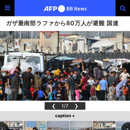
ガザ最南部ラファから80万人が避難 国連
❮
1/7
❯
caption +