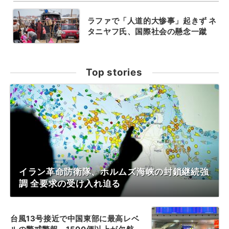
ラファで「人道的大惨事」起きず ネ
タニヤフ氏、国際社会の懸念一蹴
Top stories
イラン革命防衛隊、ホルムズ海峡の封鎖継続強
調 全要求の受け入れ迫る
台風13号接近で中国東部に最高レベ