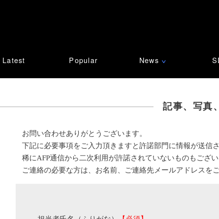
Latest
Popular
News
S
∨
記事、写真
お問い合わせありがとうございます。
下記に必要事項をご入力頂きますと許諾部門に情報が送信
稀にAFP通信から二次利用が許諾されていないものもござ
ご連絡の必要な方は、お名前、ご連絡先メールアドレスを