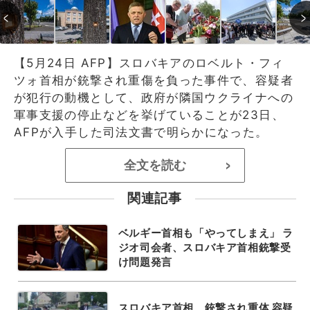
【5月24日 AFP】スロバキアのロベルト・フィ
ツォ首相が銃撃され重傷を負った事件で、容疑者
が犯行の動機として、政府が隣国ウクライナへの
軍事支援の停止などを挙げていることが23日、
AFPが入手した司法文書で明らかになった。
全文を読む
>
関連記事
ベルギー首相も「やってしまえ」 ラ
ジオ司会者、スロバキア首相銃撃受
け問題発言
スロバキア首相、銃撃され重体 容疑