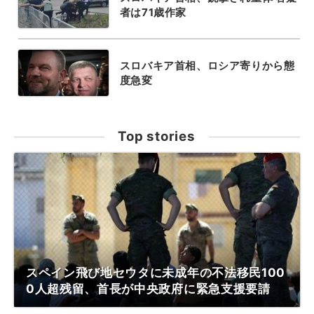
者は71歳作家
スロバキア首相、ロシア寄りから態
度急変
Top stories
スペイン飛び地セウタに未成年の不法移民100
0人超残留、首長が中央政府に緊急支援要請