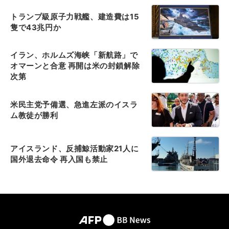
トランプ級原子力戦艦、建造費は15
隻で43兆円か
イラン、ホルムズ海峡「新航路」で
オマーンと合意 再開は米の封鎖解除
次第
米民主党予備選、急進左派のイスラ
ム教徒が勝利
アイスランド、反捕鯨活動家21人に
国外退去命令 再入国も禁止