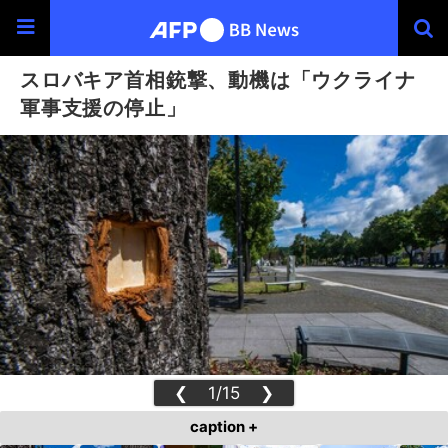
スロバキア首相銃撃、動機は「ウクライナ
軍事支援の停止」
❮
1/15
❯
caption +