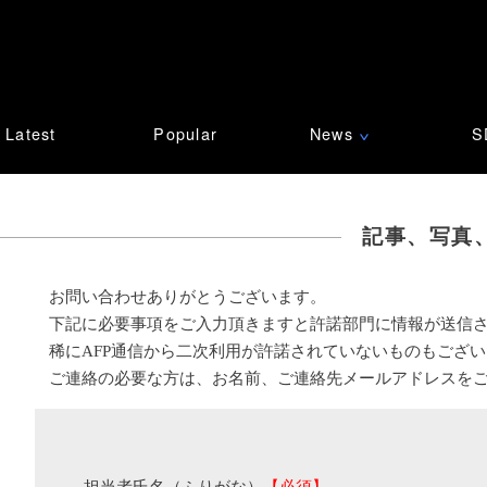
Latest
Popular
News
S
∨
記事、写真
お問い合わせありがとうございます。
下記に必要事項をご入力頂きますと許諾部門に情報が送信
稀にAFP通信から二次利用が許諾されていないものもござ
ご連絡の必要な方は、お名前、ご連絡先メールアドレスを