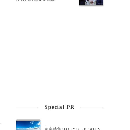
者
は
Special PR
>
東京特集:TOKYO UPDATES