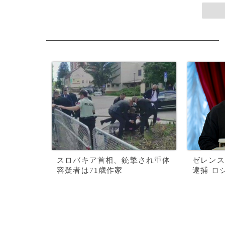
スロバキア首相、銃撃され重体
ゼレンス
容疑者は71歳作家
逮捕 ロ