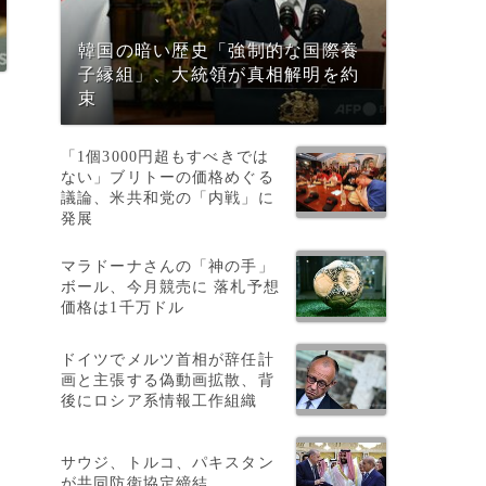
韓国の暗い歴史「強制的な国際養
子縁組」、大統領が真相解明を約
束
「1個3000円超もすべきでは
ない」ブリトーの価格めぐる
議論、米共和党の「内戦」に
発展
マラドーナさんの「神の手」
ボール、今月競売に 落札予想
価格は1千万ドル
ドイツでメルツ首相が辞任計
画と主張する偽動画拡散、背
後にロシア系情報工作組織
サウジ、トルコ、パキスタン
が共同防衛協定締結