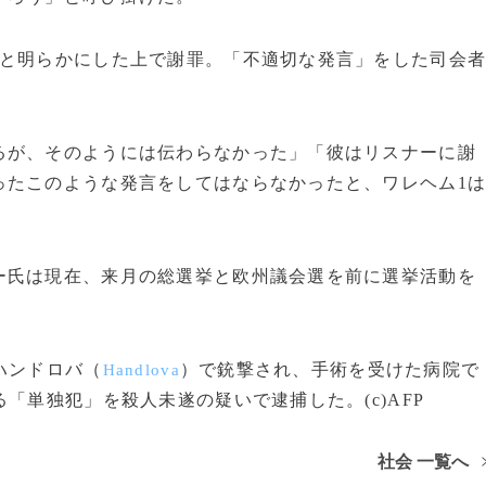
と明らかにした上で謝罪。「不適切な発言」をした司会
るが、そのようには伝わらなかった」「彼はリスナーに謝
ったこのような発言をしてはならなかったと、ワレヘム1
氏は現在、来月の総選挙と欧州議会選を前に選挙活動を
ハンドロバ（
）で銃撃され、手術を受けた病院で
Handlova
「単独犯」を殺人未遂の疑いで逮捕した。(c)AFP
社会 一覧へ