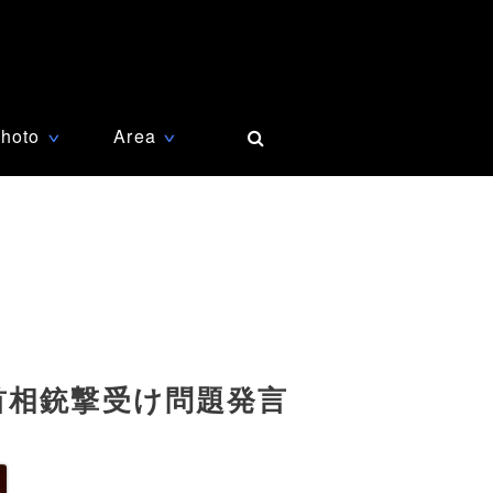
hoto
Area
∨
∨
首相銃撃受け問題発言