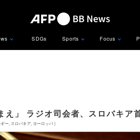
ews
SDGs
Sports
Focus
P
∨
∨
∨
まえ」 ラジオ司会者、スロバキア
ルギー
スロバキア
ヨーロッパ
]