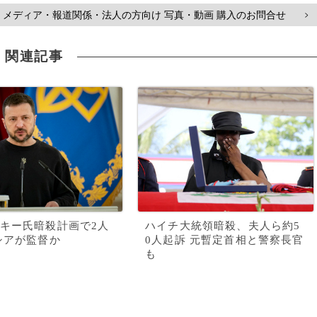
メディア・報道関係・法人の方向け 写真・動画 購入のお問合せ
>
関連記事
キー氏暗殺計画で2人
ハイチ大統領暗殺、夫人ら約5
シアが監督か
0人起訴 元暫定首相と警察長官
も