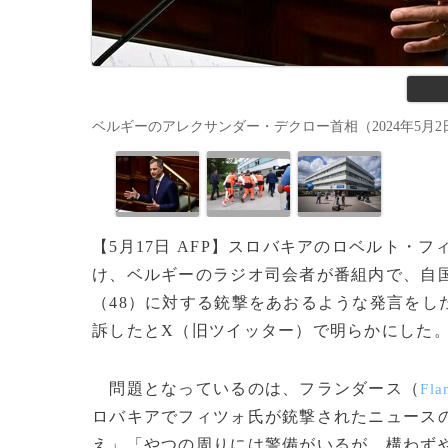
ベルギーのアレクサンダー・デクロー首相（2024年5月2日撮影）。(c
【5月17日 AFP】スロバキアのロベルト・フ
け、ベルギーのラジオ司会者が番組内で、自
（48）に対する銃撃をあおるような発言をし
訴したとX（旧ツイッター）で明らかにした
問題となっているのは、フランダース（
Fla
ロバキアでフィツォ氏が銃撃されたニュース
え」「やつの周りには警備がいるが、構わず