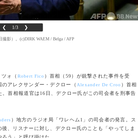
❮
1/3
❯
)DIRK WAEM / Belga / AFP
ィツォ（
）首相（59）が銃撃された事件を受
Robert Fico
国のアレクサンダー・デクロー（
）首相
Alexander De Croo
た。首相報道官は16日、デクロー氏がこの司会者を刑事告
。
）地方のラジオ局「ワレヘム1」の司会者の発言。ス
nders
の後、リスナーに対し、デクロー氏のことも「やってしま
やろう」と呼び掛けた。