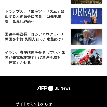
トランプ氏、「出産ツーリズム」禁
止する大統領令に署名 「出生地主
義」見直し継続へ
国連事務総長、ロシアとウクライナ
両国を非難 民間人狙った攻撃めぐり
イラン、湾岸諸国を脅迫していた 米
国が発電所攻撃すれば湾岸全域を
「停電」させる
サイトからのお知らせ