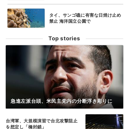
タイ、サンゴ礁に有害な日焼け止め
禁止 海洋国立公園で
Top stories
急進左派台頭、米民主党内の分断浮き彫りに
台湾軍、大規模演習で台北攻撃阻止
を想定し「橋封鎖」