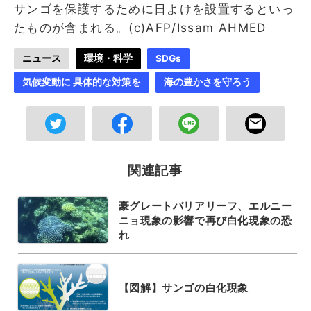
サンゴを保護するために日よけを設置するといっ
たものが含まれる。(c)AFP/Issam AHMED
ニュース
環境・科学
SDGs
気候変動に 具体的な対策を
海の豊かさを守ろう
関連記事
豪グレートバリアリーフ、エルニー
ニョ現象の影響で再び白化現象の恐
れ
【図解】サンゴの白化現象