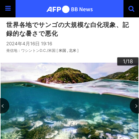
世界各地でサンゴの大規模な白化現象、記
録的な暑さで悪化
2024年4月16日 19:16
発信地：ワシントンD.C./米国 [
米国
北米
]
10
13
14
16
12
15
17
18
11
3
4
6
9
2
5
7
8
1
/18
/18
/18
/18
/18
/18
/18
/18
/18
/18
/18
/18
/18
/18
/18
/18
/18
/18