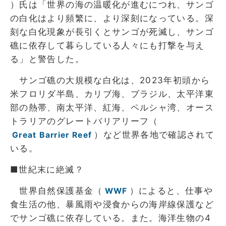
）氏は「世界の海の温暖化が進むにつれ、サンゴ
の白化はより頻繁に、より深刻になっている。深
刻な白化現象が長引くとサンゴが死滅し、サンゴ
礁に依存して暮らしている人々にも打撃を与え
る」と警告した。
サンゴ礁の大規模な白化は、2023年初頭から
米フロリダ半島、カリブ海、ブラジル、太平洋東
部の熱帯、南太平洋、紅海、ペルシャ湾、オース
トラリアのグレートバリアリーフ（
）など世界各地で確認されて
Great Barrier Reef
いる。
■世紀末に絶滅？
世界自然保護基金（
）によると、仕事や
WWF
食生活の他、暴風雨や浸食からの海岸線保護など
でサンゴ礁に依存している。また。海洋生物の4