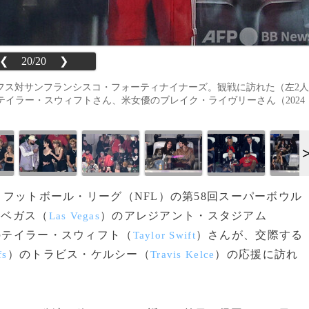
❮
20/20
❯
ーフス対サンフランシスコ・フォーティナイナーズ。観戦に訪れた（左2人
イラー・スウィフトさん、米女優のブレイク・ライヴリーさん（2024
ル・フットボール・リーグ（NFL）の第58回スーパーボウル
スベガス（
）のアレジアント・スタジアム
Las Vegas
のテイラー・スウィフト（
）さんが、交際する
Taylor Swift
）のトラビス・ケルシー（
）の応援に訪れ
fs
Travis Kelce