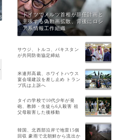
ドイツでメルツ首相が辞任計画と
主張する偽動画拡散、背後にロシ
ア系情報工作組織
サウジ、トルコ、パキスタン
が共同防衛協定締結
米連邦高裁、ホワイトハウス
宴会場建設を差し止め トラン
プ氏は上訴へ
タイの学校で10代少年が発
砲、教師・生徒ら6人殺害 祖
父母殺害した後移動
韓国、北西部沿岸で地雷15個
回収 豪雨で北朝鮮から流出か