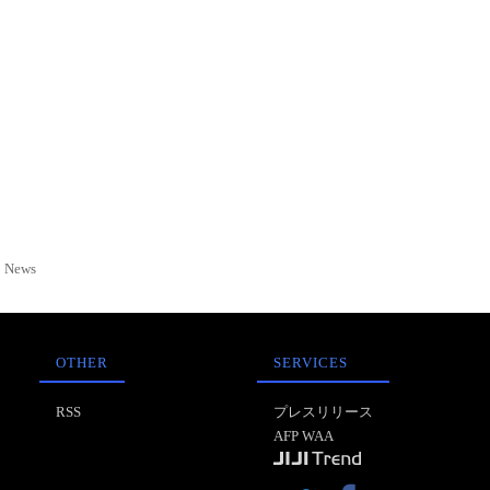
News
OTHER
SERVICES
RSS
プレスリリース
AFP WAA