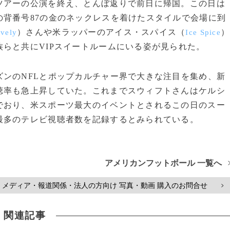
アーの公演を終え、とんぼ返りで前日に帰国。この日は
背番号87の金のネックレスを着けたスタイルで会場に到
）さんや米ラッパーのアイス・スパイス（
）
ively
Ice Spice
らと共にVIPスイートルームにいる姿が見られた。
ンのNFLとポップカルチャー界で大きな注目を集め、新
聴率も急上昇していた。これまでスウィフトさんはケルシ
でおり、米スポーツ最大のイベントとされるこの日のスー
最多のテレビ視聴者数を記録するとみられている。
アメリカンフットボール 一覧へ
メディア・報道関係・法人の方向け 写真・動画 購入のお問合せ
>
関連記事