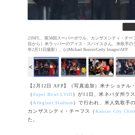
23NFL、第58回スーパーボウル、カンザスシティ・チ
目から）米ラッパーのアイス・スパイスさん、米歌手のテ
年2月11日撮影）。(c)Michael Reaves/Getty Images/AFP
【2月12日 AFP】（写真追加）米ナショナ
（
）が11日、米ネバダ州ラ
Super Bowl LVIII
（
）で行われ、米人気歌手
Allegiant Stadium
カンザスシティ・チーフス（
Kansas City Chie
た。