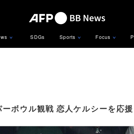
ews
SDGs
Sports
Focus
P
∨
∨
∨
パーボウル観戦 恋人ケルシーを応援