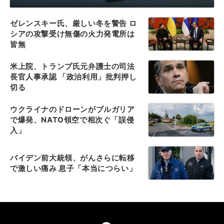
ゼレンスキー氏、厳しい冬を警告 ロ
シアの攻撃受け無傷の火力発電所は
皆無
米上院、トランプ氏元弁護士の司法
長官人事承認 「政治利用」批判押し
切る
ウクライナのドローンがブルガリア
で爆発、NATO領空で相次ぐ「誤侵
入」
バイデン前大統領、がんさらに転移
で激しい痛み 息子「本当につらい」