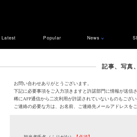
Latest
Popular
News
S
∨
記事、写真
お問い合わせありがとうございます。
下記に必要事項をご入力頂きますと許諾部門に情報が送信
稀にAFP通信から二次利用が許諾されていないものもござ
ご連絡の必要な方は、お名前、ご連絡先メールアドレスを