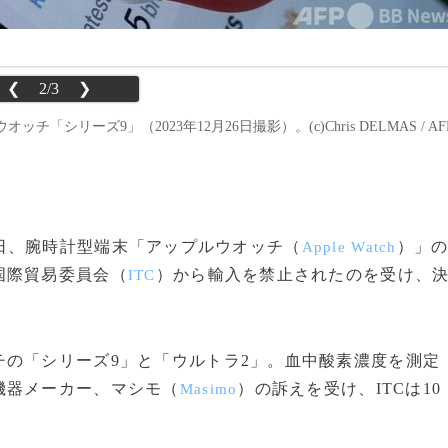
❮
2/3
❯
ーズ9」（2023年12月26日撮影）。(c)Chris DELMAS / AF
6日、腕時計型端末「アップルウオッチ（
）」
Apple Watch
国際貿易委員会（
）から輸入を禁止されたのを受け、
ITC
の「シリーズ9」と「ウルトラ2」。血中酸素濃度を測定
機器メーカー、マシモ（
）の訴えを受け、ITCは10
Masimo