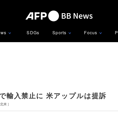
ews
SDGs
Sports
Focus
P
∨
∨
∨
で輸入禁止に 米アップルは提訴
北米
]