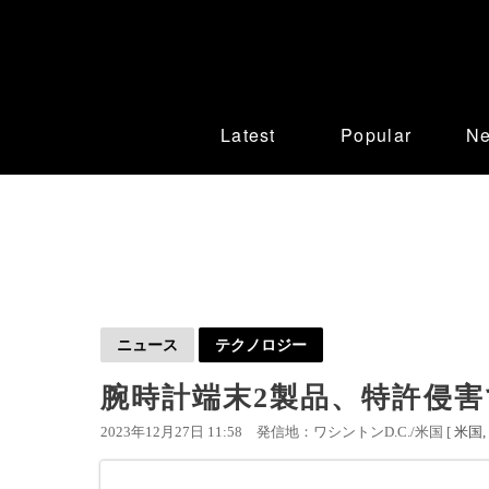
Latest
Popular
N
ニュース
テクノロジー
腕時計端末2製品、特許侵害
2023年12月27日 11:58
発信地：ワシントンD.C./米国 [
米国