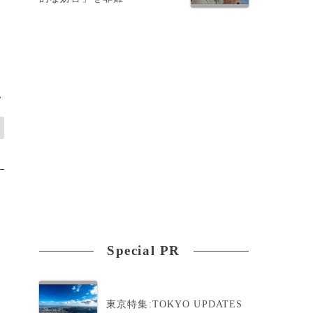
>
Special PR
東京特集:TOKYO UPDATES