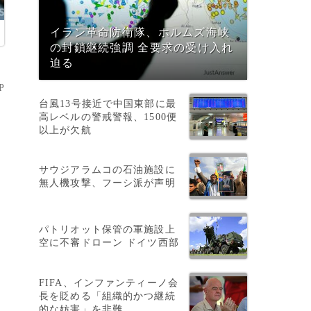
イラン革命防衛隊、ホルムズ海峡
の封鎖継続強調 全要求の受け入れ
迫る
P
台風13号接近で中国東部に最
高レベルの警戒警報、1500便
以上が欠航
サウジアラムコの石油施設に
の
無人機攻撃、フーシ派が声明
決
パトリオット保管の軍施設上
空に不審ドローン ドイツ西部
FIFA、インファンティーノ会
長を貶める「組織的かつ継続
的な妨害」を非難