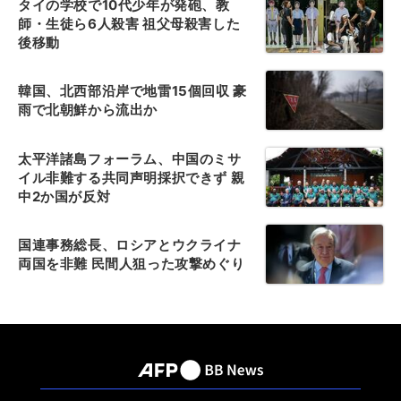
タイの学校で10代少年が発砲、教
師・生徒ら6人殺害 祖父母殺害した
後移動
韓国、北西部沿岸で地雷15個回収 豪
雨で北朝鮮から流出か
太平洋諸島フォーラム、中国のミサ
イル非難する共同声明採択できず 親
中2か国が反対
国連事務総長、ロシアとウクライナ
両国を非難 民間人狙った攻撃めぐり