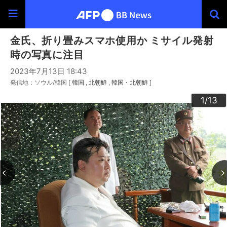
金氏、折り畳みスマホ使用か ミサイル発射
時の写真に注目
2023年7月13日 18:43
発信地：ソウル/韓国 [
韓国
北朝鮮
韓国・北朝鮮
]
10
13
12
11
3
4
6
9
2
5
7
8
1
/13
/13
/13
/13
/13
/13
/13
/13
/13
/13
/13
/13
/13