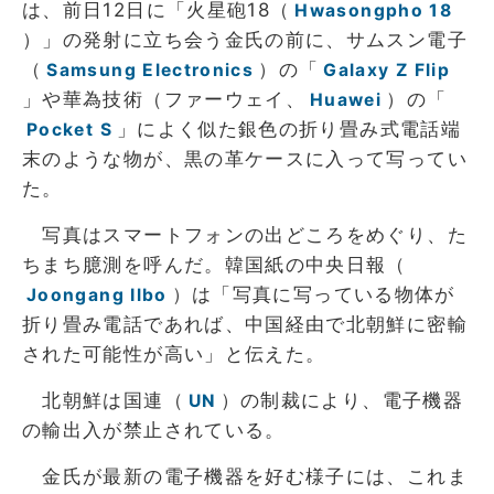
は、前日12日に「火星砲18（
Hwasongpho 18
）」の発射に立ち会う金氏の前に、サムスン電子
（
）の「
Samsung Electronics
Galaxy Z Flip
」や華為技術（ファーウェイ、
）の「
Huawei
」によく似た銀色の折り畳み式電話端
Pocket S
末のような物が、黒の革ケースに入って写ってい
た。
写真はスマートフォンの出どころをめぐり、た
ちまち臆測を呼んだ。韓国紙の中央日報（
）は「写真に写っている物体が
Joongang Ilbo
折り畳み電話であれば、中国経由で北朝鮮に密輸
された可能性が高い」と伝えた。
北朝鮮は国連（
）の制裁により、電子機器
UN
の輸出入が禁止されている。
金氏が最新の電子機器を好む様子には、これま