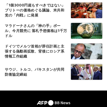
「1個3000円超もすべきではない」
ブリトーの価格めぐる議論、米共和
党の「内戦」に発展
マラドーナさんの「神の手」ボー
ル、今月競売に 落札予想価格は1千万
ドル
ドイツでメルツ首相が辞任計画と主
張する偽動画拡散、背後にロシア系
情報工作組織
サウジ、トルコ、パキスタンが共同
防衛協定締結