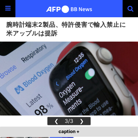
腕時計端末2製品、特許侵害で輸入禁止に
米アップルは提訴
❮
3/3
❯
caption +