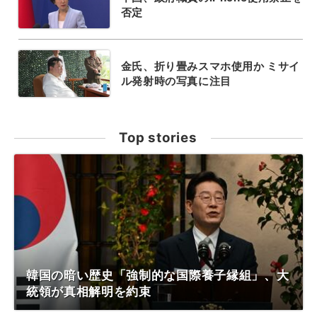
否定
金氏、折り畳みスマホ使用か ミサイ
ル発射時の写真に注目
Top stories
韓国の暗い歴史「強制的な国際養子縁組」、大
統領が真相解明を約束