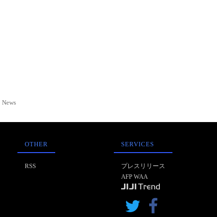
News
OTHER
SERVICES
RSS
プレスリリース
AFP WAA