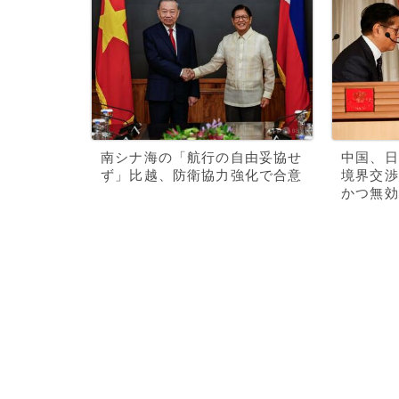
南シナ海の「航行の自由妥協せ
中国、日
ず」比越、防衛協力強化で合意
境界交渉
かつ無効