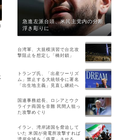
急進左派台頭、米民主党内の分断
8
浮き彫りに
台湾軍、大規模演習で台北攻
撃阻止を想定し「橋封鎖」
トランプ氏、「出産ツーリズ
じ
ム」禁止する大統領令に署名
「出生地主義」見直し継続へ
国連事務総長、ロシアとウク
ライナ両国を非難 民間人狙っ
た攻撃めぐり
イラン、湾岸諸国を脅迫して
いた 米国が発電所攻撃すれば
湾岸全域を「停電」させる