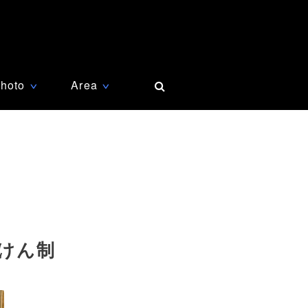
hoto
Area
∨
∨
けん制