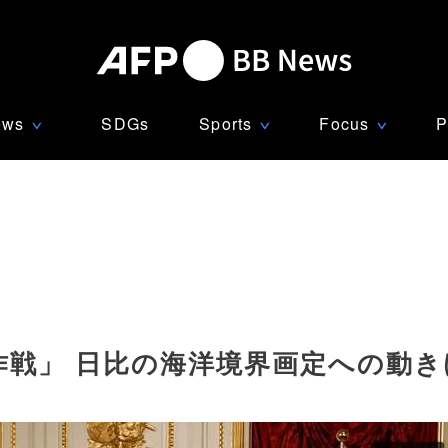
ews
SDGs
Sports
Focus
P
∨
∨
∨
作戦」 日比の海洋境界画定への動き