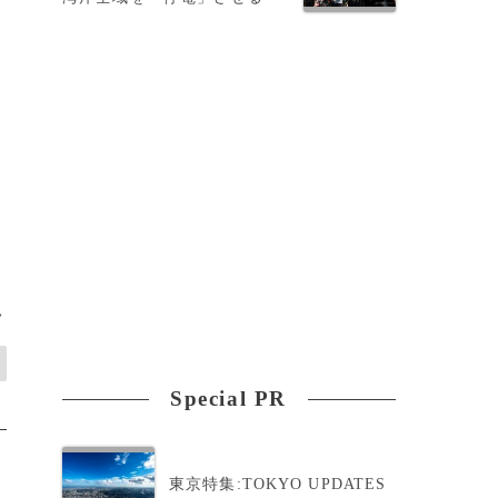
方
>
Special PR
東京特集:TOKYO UPDATES