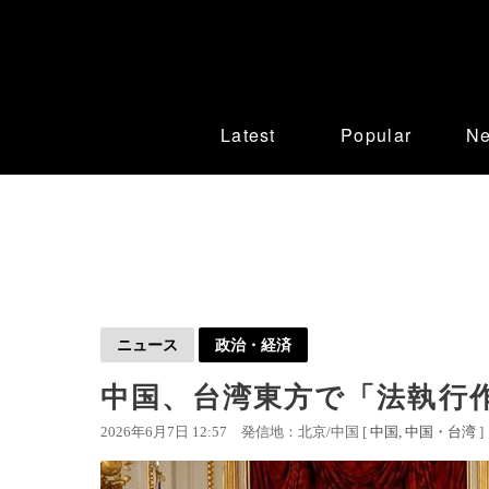
Latest
Popular
N
ニュース
政治・経済
中国、台湾東方で「法執行
2026年6月7日 12:57
発信地：北京/中国 [
中国
中国・台湾
]