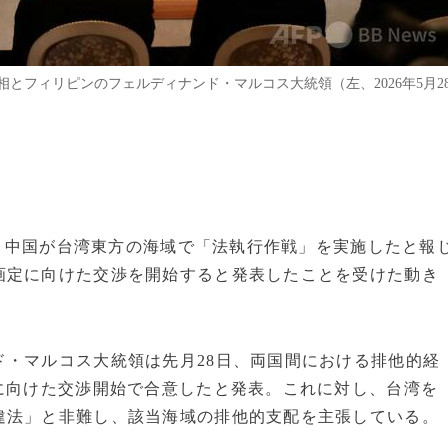
とフィリピンのフェルディナンド・マルコス大統領（左、2026年5月2
6日、中国が台湾東方の海域で「法執行作戦」を実施したと報
画定に向けた交渉を開始すると発表したことを受けた動き
・マルコス大統領は先月28日、両国間における排他的経
に向けた交渉開始で合意したと発表。これに対し、台湾を
違法」と非難し、該当海域の排他的支配を主張している。