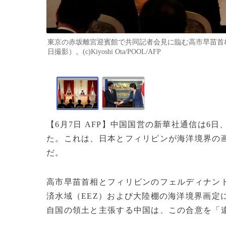
東京の赤坂離宮迎賓館で共同記者会見に臨む高市早苗首相
日撮影）。(c)Kiyoshi Ota/POOL/AFP
【6月7日 AFP】中国国営の新華社通信は
た。これは、日本とフィリピンが海洋境界の
だ。
高市早苗首相とフィリピンのフェルディナンド
済水域（EEZ）および大陸棚の海洋境界画定
自国の領土と主張する中国は、この合意を「