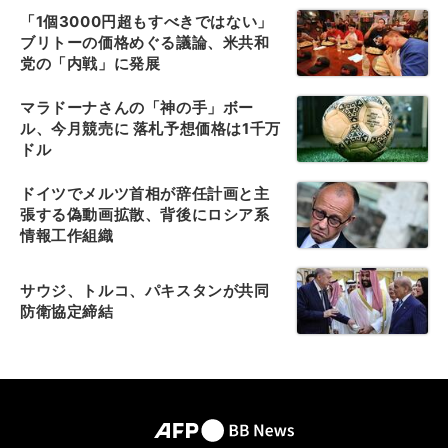
「1個3000円超もすべきではない」
ブリトーの価格めぐる議論、米共和
党の「内戦」に発展
マラドーナさんの「神の手」ボー
ル、今月競売に 落札予想価格は1千万
ドル
ドイツでメルツ首相が辞任計画と主
張する偽動画拡散、背後にロシア系
情報工作組織
サウジ、トルコ、パキスタンが共同
防衛協定締結