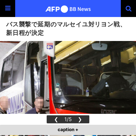
バス襲撃で延期のマルセイユ対リヨン戦、
新日程が決定
❮
1/5
❯
caption +