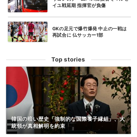
イユ戦延期 指揮官が負傷
GKの足元で爆竹爆発 中止の一戦は
再試合に 仏サッカー1部
Top stories
韓国の暗い歴史「強制的な国際養子縁組」、大
統領が真相解明を約束