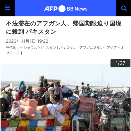
不法滞在のアフガン人、帰国期限迫り国境
に殺到 パキスタン
2023年11月1日 19:22
発信地：ペシャワル/パキスタン [
パキスタン
アフガニスタン
アジア・オ
セアニア
]
20
23
24
26
22
25
27
10
13
14
16
19
12
15
17
18
21
11
3
4
6
9
2
5
7
8
1
/27
/27
/27
/27
/27
/27
/27
/27
/27
/27
/27
/27
/27
/27
/27
/27
/27
/27
/27
/27
/27
/27
/27
/27
/27
/27
/27