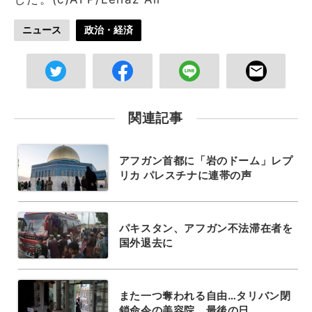
ニュース
政治・経済
関連記事
アフガン首都に「岩のドーム」レプ
リカ パレスチナに連帯の声
パキスタン、アフガン不法滞在者を
国外退去に
また一つ奪われる自由…タリバン閉
鎖命令の美容院、最後の日