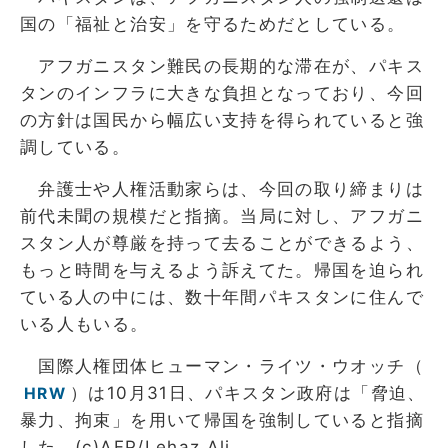
国の「福祉と治安」を守るためだとしている。
アフガニスタン難民の長期的な滞在が、パキス
タンのインフラに大きな負担となっており、今回
の方針は国民から幅広い支持を得られていると強
調している。
弁護士や人権活動家らは、今回の取り締まりは
前代未聞の規模だと指摘。当局に対し、アフガニ
スタン人が尊厳を持って去ることができるよう、
もっと時間を与えるよう訴えてた。帰国を迫られ
ている人の中には、数十年間パキスタンに住んで
いる人もいる。
国際人権団体ヒューマン・ライツ・ウオッチ（
）は10月31日、パキスタン政府は「脅迫、
HRW
暴力、拘束」を用いて帰国を強制していると指摘
した。(c)AFP/Lehaz Ali