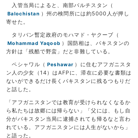
入管当局によると、南部バルチスタン（
）州の検問所には約5000人が押し
Balochistan
寄せた。
タリバン暫定政府のモハマド・ヤクーブ（
）国防相は、パキスタンの
Mohammad Yaqoob
方針は「残酷で野蛮」だと非難している。
ペシャワル（
）に住むアフガニスタ
Peshawar
ン人の少女（14）はAFPに、滞在に必要な書類は
ないができるだけ長くパキスタンに残るつもりだ
と話した。
「アフガニスタンでは教育が受けられなくなるか
ら私たちは故郷には帰らない」「父には、もし自
分がパキスタン当局に逮捕されても帰るなと言わ
れている。アフガニスタンには人生がないから」
と語った。