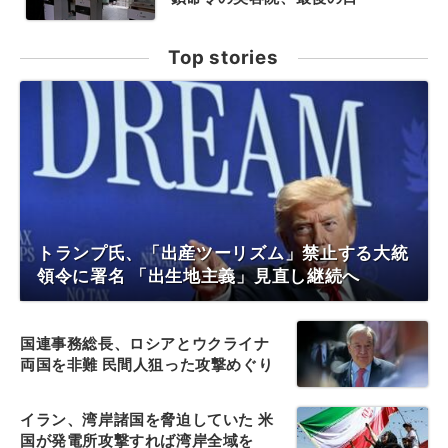
Top stories
トランプ氏、「出産ツーリズム」禁止する大統
領令に署名 「出生地主義」見直し継続へ
国連事務総長、ロシアとウクライナ
両国を非難 民間人狙った攻撃めぐり
イラン、湾岸諸国を脅迫していた 米
国が発電所攻撃すれば湾岸全域を