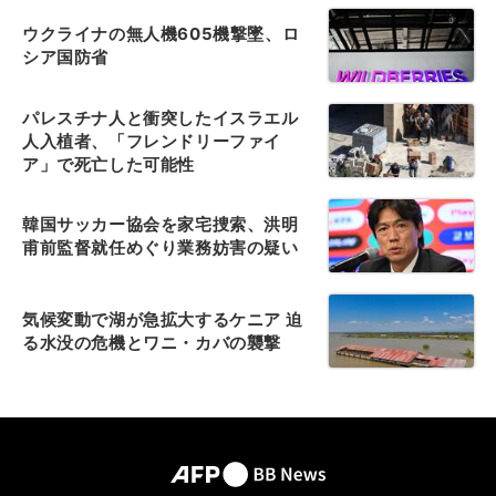
ウクライナの無人機605機撃墜、ロ
シア国防省
パレスチナ人と衝突したイスラエル
人入植者、「フレンドリーファイ
ア」で死亡した可能性
韓国サッカー協会を家宅捜索、洪明
甫前監督就任めぐり業務妨害の疑い
気候変動で湖が急拡大するケニア 迫
る水没の危機とワニ・カバの襲撃