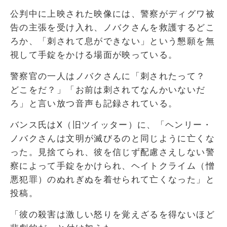
公判中に上映された映像には、警察がディグワ被
告の主張を受け入れ、ノバクさんを救護するどこ
ろか、「刺されて息ができない」という懇願を無
視して手錠をかける場面が映っている。
警察官の一人はノバクさんに「刺されたって？
どこをだ？」「お前は刺されてなんかいないだ
ろ」と言い放つ音声も記録されている。
バンス氏はX（旧ツイッター）に、「ヘンリー・
ノバクさんは文明が滅びるのと同じように亡くな
った。見捨てられ、彼を信じず配慮さえしない警
察によって手錠をかけられ、ヘイトクライム（憎
悪犯罪）のぬれぎぬを着せられて亡くなった」と
投稿。
「彼の殺害は激しい怒りを覚えざるを得ないほど