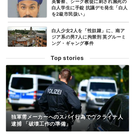
英警察、シーク教徒に刺され瀕死の
白人学生に手錠 抗議デモ発生「白人
を2級市民扱い」
白人少女2人を「性奴隷」に、南ア
ジア系の男7人に拘禁刑 英グルーミ
ング・ギャング事件
Top stories
独軍需メーカーへのスパイ行為でウクライナ人
逮捕 「破壊工作の準備」