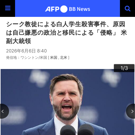
シーク教徒による白人学生殺害事件、原因
は自己嫌悪の政治と移民による「侵略」 米
副大統領
2026年6月6日 8:40
発信地：ワシントン/米国 [
米国
北米
]
3
2
1
/3
/3
/3