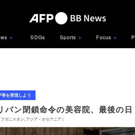
ews
SDGs
Sports
Focus
P
∨
∨
∨
平等を実現しよう
リバン閉鎖命令の美容院、最後の日
アフガニスタン
アジア・オセアニア
]