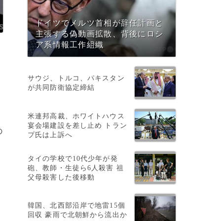
ドイツでメルツ首相が辞任計画と
主張する偽動画拡散、背後にロシ
ア系情報工作組織
サウジ、トルコ、パキスタン
が共同防衛協定締結
米連邦高裁、ホワイトハウス
宴会場建設を差し止め トラン
の
プ氏は上訴へ
タイの学校で10代少年が発
砲、教師・生徒ら6人殺害 祖
父母殺害した後移動
韓国、北西部沿岸で地雷15個
回収 豪雨で北朝鮮から流出か