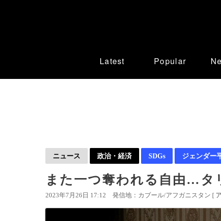
Latest
Popular
N
ニュース
政治・経済
SDGs
ジェンダー
また一つ奪われる自由…タ
2023年7月26日 17:12
発信地：カブール/アフガニスタン [