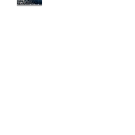
。
な
分