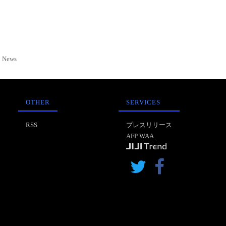
News
OTHER
SERVICES
RSS
プレスリリース
AFP WAA