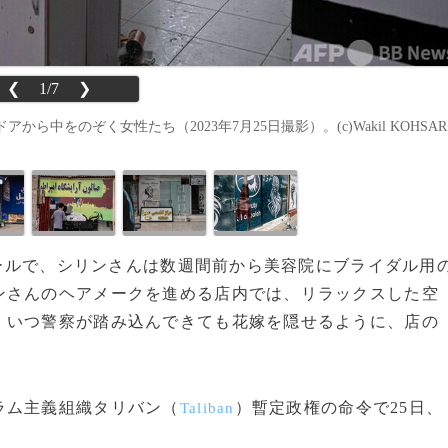
❮
1/7
❯
をのぞく女性たち（2023年7月25日撮影）。(c)Wakil KOHSAR
カブールで、シリンさんは数週間前から美容院にブライダル用
ンさんのヘアメークを進める店内では、リラックスした空
。いつ警察が踏み込んできても花嫁を隠せるように、店の
ラム主義組織タリバン（
）暫定政権の命令で25日、
Taliban