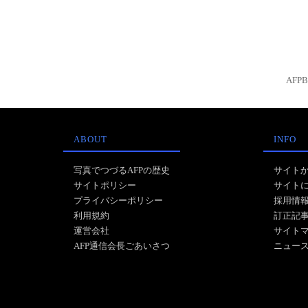
AFP
ABOUT
INFO
写真でつづるAFPの歴史
サイト
サイトポリシー
サイト
プライバシーポリシー
採用情
利用規約
訂正記
運営会社
サイト
AFP通信会長ごあいさつ
ニュー