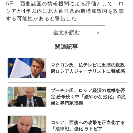
5日、西側諸国の情報機関による評価として、ロ
シアが4年以内に北大西洋条約機構加盟国を攻撃
する可能性があると警告した
全文を読む
>
関連記事
マクロン氏、仏テレビに出演の親政
府ロシア人ジャーナリストに警戒感
プーチン氏、ロシア経済の危機を否
定 紛争続く中「緩やかな劣化」の兆
候と専門家指摘
ロシア、西側への攻撃を正当化する
「法律戦」強化 ラトビア