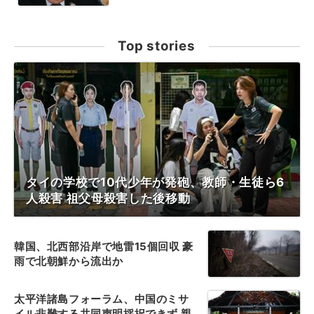
Top stories
タイの学校で10代少年が発砲、教師・生徒ら6
人殺害 祖父母殺害した後移動
韓国、北西部沿岸で地雷15個回収 豪
雨で北朝鮮から流出か
太平洋諸島フォーラム、中国のミサ
イル非難する共同声明採択できず 親