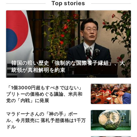
Top stories
韓国の暗い歴史「強制的な国際養子縁組」、大
統領が真相解明を約束
「1個3000円超もすべきではない」
ブリトーの価格めぐる議論、米共和
党の「内戦」に発展
マラドーナさんの「神の手」ボー
ル、今月競売に 落札予想価格は1千万
ドル