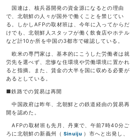
国連は、核兵器開発の資金源になるとの理由
で、北朝鮮の人々が国外で働くことを禁じてい
る。しかしAFPの取材班は、今年に入ってからだ
けでも、北朝鮮人スタッフが働く飲食店やホテル
など計10か所を中国の3都市で確認している。
欧米の専門家は、基本的にこうした労働者は就
労先を選べず、悲惨な住環境や労働環境に置かれ
ると指摘。また、賃金の大半を国に収める必要が
あるとしている。
■鉄路での貿易は再開
中国政府は昨年、北朝鮮との鉄道経由の貿易再
開を認めた。
AFPの取材班も先月、丹東で、午前7時40分ご
ろに北朝鮮の新義州（
）市へと出発し、
Sinuiju