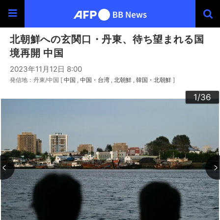
北朝鮮への玄関口・丹東、待ち望まれる国
境再開 中国
2023年11月12日 8:00
発信地：丹東/中国 [
中国
中国・台湾
北朝鮮
韓国・北朝鮮
]
30
33
34
36
20
23
24
26
29
32
35
22
25
27
28
10
13
14
16
19
31
12
15
17
18
21
11
3
4
6
9
2
5
7
8
1
/36
/36
/36
/36
/36
/36
/36
/36
/36
/36
/36
/36
/36
/36
/36
/36
/36
/36
/36
/36
/36
/36
/36
/36
/36
/36
/36
/36
/36
/36
/36
/36
/36
/36
/36
/36