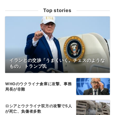
Top stories
イランとの交渉「うまくいく。チェスのような
もの」 トランプ氏
WHOのウクライナ倉庫に攻撃、事務
局長が非難
ロシアとウクライナ双方の攻撃で5人
が死亡、負傷者多数