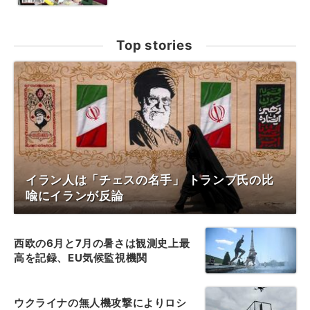
Top stories
イラン人は「チェスの名手」 トランプ氏の比
喩にイランが反論
西欧の6月と7月の暑さは観測史上最
高を記録、EU気候監視機関
ウクライナの無人機攻撃によりロシ