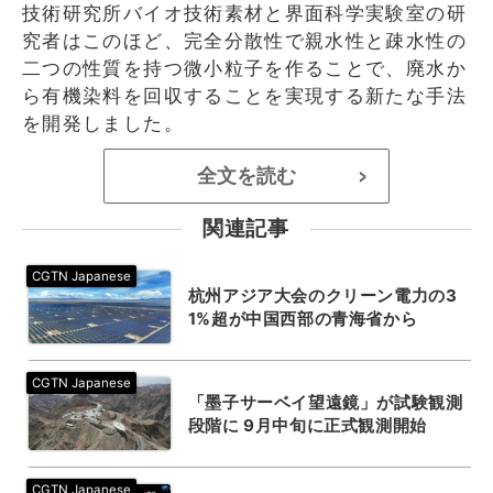
技術研究所バイオ技術素材と界面科学実験室の研
究者はこのほど、完全分散性で親水性と疎水性の
二つの性質を持つ微小粒子を作ることで、廃水か
ら有機染料を回収することを実現する新たな手法
を開発しました。
全文を読む
>
関連記事
杭州アジア大会のクリーン電力の3
1%超が中国西部の青海省から
「墨子サーベイ望遠鏡」が試験観測
段階に 9月中旬に正式観測開始