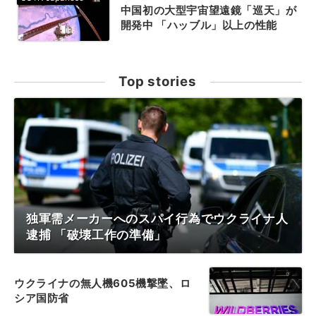
中国初の大型宇宙望遠鏡「巡天」が
開発中 「ハッブル」以上の性能
Top stories
独軍需メーカーへのスパイ行為でウクライナ人
逮捕 「破壊工作の準備」
ウクライナの無人機605機撃墜、ロ
シア国防省